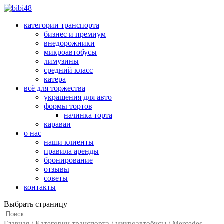
категории транспорта
бизнес и премиум
внедорожники
микроавтобусы
лимузины
средний класс
катера
всё для торжества
украшения для авто
формы тортов
начинка торта
караваи
о нас
наши клиенты
правила аренды
бронирование
отзывы
советы
контакты
Выбрать страницу
Главная
/
Категории транспорта
/
микроавтобусы
/ Mercedes-